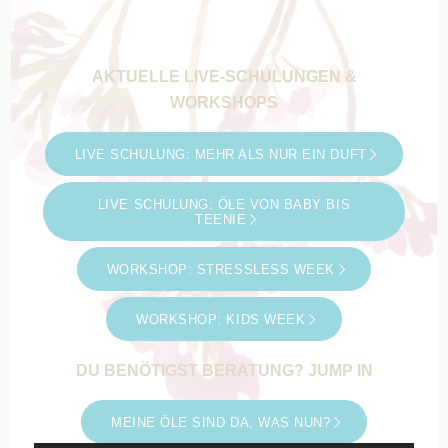
AKTUELLE LIVE-SCHULUNGEN &
WORKSHOPS
LIVE SCHULUNG: MEHR ALS NUR EIN DUFT
LIVE SCHULUNG: ÖLE VON BABY BIS
TEENIE
WORKSHOP: STRESSLESS WEEK
WORKSHOP: KIDS WEEK
DU BENÖTIGST BERATUNG? JUMP IN
MEINE ÖLE SIND DA, WAS NUN?