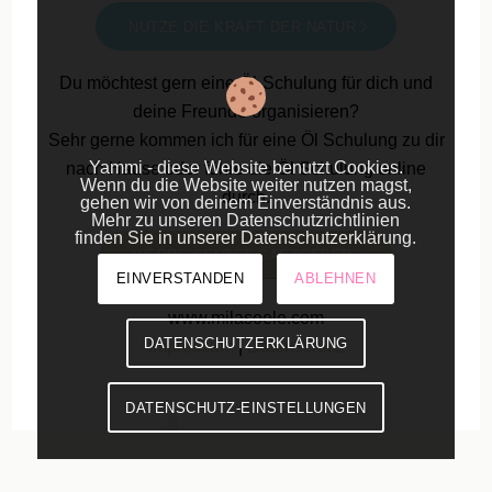
NUTZE DIE KRAFT DER NATUR
Du möchtest gern eine Öl-Schulung für dich und
deine Freunde organisieren?
Sehr gerne kommen ich für eine Öl Schulung zu dir
Yammi - diese Website benutzt Cookies.
nach Hause oder führe die Öl Schulung online
Wenn du die Website weiter nutzen magst,
durch.
gehen wir von deinem Einverständnis aus.
Mehr zu unseren Datenschutzrichtlinien
finden Sie in unserer Datenschutzerklärung.
WERDE SELBST GASTGEBER
EINVERSTANDEN
ABLEHNEN
www.milasoele.com
DATENSCHUTZERKLÄRUNG
Impressum
|
Datenschutz
DATENSCHUTZ-EINSTELLUNGEN